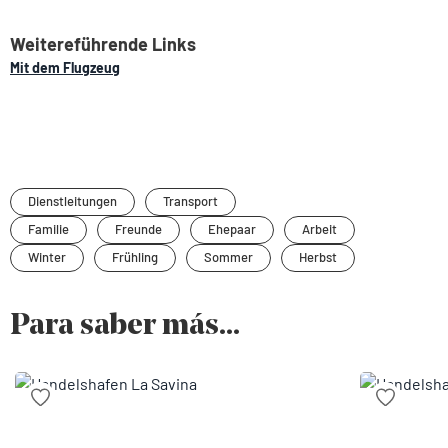
Weitereführende Links
Mit dem Flugzeug
Dienstleitungen
Transport
Familie
Freunde
Ehepaar
Arbeit
Winter
Frühling
Sommer
Herbst
Para saber más...
Zu Favoriten hinzufügen
Zu Favorit