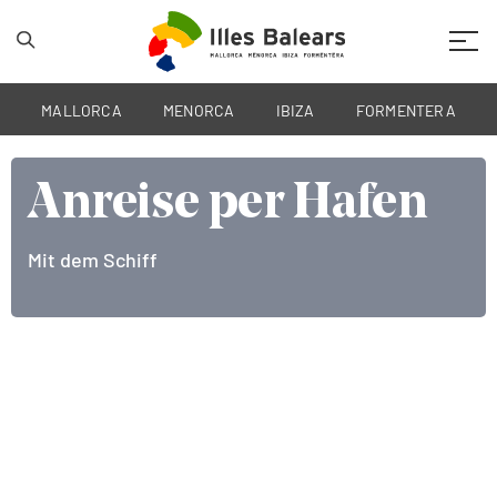
Mobil
MALLORCA
MENORCA
IBIZA
FORMENTERA
Anreise per Hafen
Anreise per Hafen
Anreise per Hafen
Mit dem Schiff
Mit dem Schiff
Mit dem Schiff