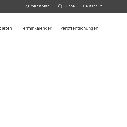
Mein Konto
Suche
Deutsch
Toggle Select
bieten
Terminkalender
Veröffentlichungen