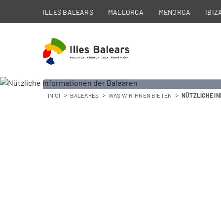
ILLES BALEARS
MALLORCA
MENORCA
IBIZ
INICI
BALEARES
WAS WIR IHNEN BIETEN
NÜTZLICHE IN
Nützliche
Nützliche
Nützliche
Informatio
Informatio
Informatio
Sicherheit
Sicherheit
Sicherheit
Notruf
Notruf
Notruf