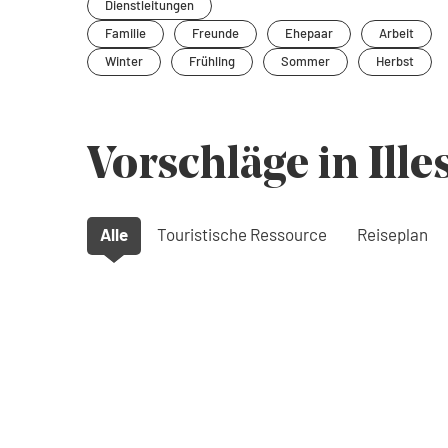
Dienstleitungen
Familie
Freunde
Ehepaar
Arbeit
Winter
Frühling
Sommer
Herbst
Vorschläge in Ille
Alle
Touristische Ressource
Reiseplan