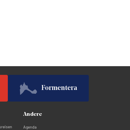
Formentera
Andere
sreisen
Agenda