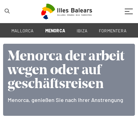
Mobil
MALLORCA
MENORCA
IBIZA
FORMENTERA
Menorca der arbeit
Menorca der arbeit
wegen oder auf
wegen oder auf
geschäftsreisen
geschäftsreisen
Menorca, genießen Sie nach Ihrer Anstrengung
Menorca, ein einzigartiger Ort der Konzentration