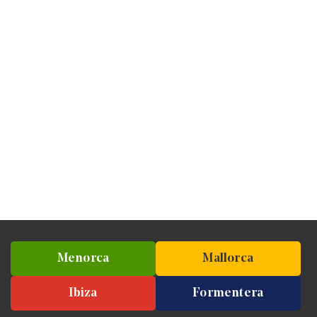
Menorca
Mallorca
Ibiza
Formentera