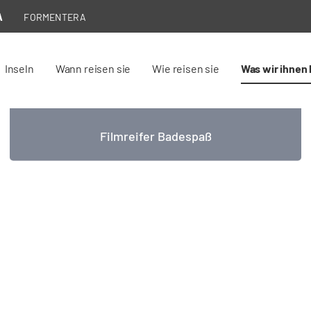
A
FORMENTERA
Inseln
Wann reisen sie
Wie reisen sie
Was wir ihnen 
Strände
Filmreifer Badespaß