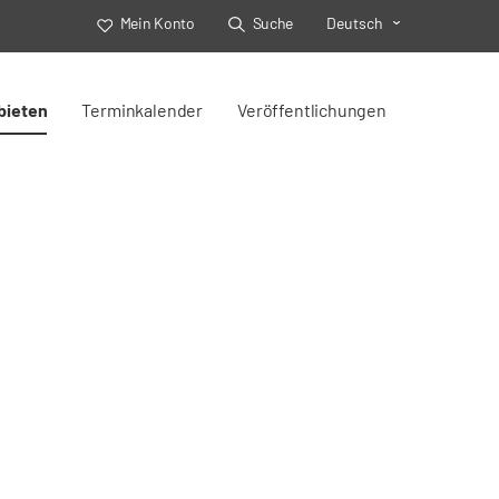
Mein Konto
Suche
Deutsch
Toggle Select
bieten
Terminkalender
Veröffentlichungen