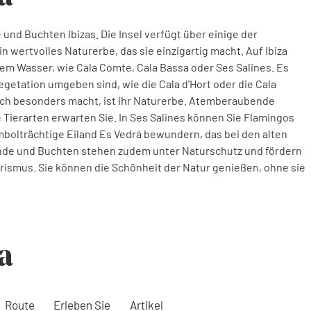
und Buchten Ibizas. Die Insel verfügt über einige der
 wertvolles Naturerbe, das sie einzigartig macht. Auf Ibiza
rem Wasser, wie Cala Comte, Cala Bassa oder Ses Salines. Es
egetation umgeben sind, wie die Cala d'Hort oder die Cala
ich besonders macht, ist ihr Naturerbe. Atemberaubende
Tierarten erwarten Sie. In Ses Salines können Sie Flamingos
mbolträchtige Eiland Es Vedrá bewundern, das bei den alten
trände und Buchten stehen zudem unter Naturschutz und fördern
ismus. Sie können die Schönheit der Natur genießen, ohne sie
a
Route
Erleben Sie
Artikel