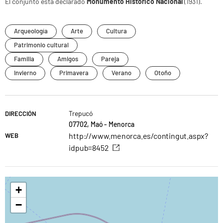
El conjunto está declarado
Monumento Histórico Nacional
(1931).
Arqueología
Arte
Cultura
Patrimonio cultural
Familia
Amigos
Pareja
Invierno
Primavera
Verano
Otoño
Trepucó
DIRECCIÓN
07702, Maó - Menorca
http://www.menorca.es/contingut.aspx?
WEB
idpub=8452
+
−