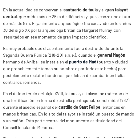
En la actualidad se conservan el
santuario de taula
y el
gran talayot
central
, que mide más de 26 m de diámetro y que alcanza una altura
de más de 8 m. El yacimiento arqueológico fue excavado en los años
30 del siglo XX por la arqueóloga británica Margaret Murray, con
resultados en ese momento de gran impacto científico.
Es muy probable que el asentamiento fuera destruido durante la
Segunda Guerra Púnica (218-201 a.n.e.), cuando el
general Magón
,
hermano de Anibal, se instala en el
puerto de Maó
(puerto y ciudad
que probablemente toman su nombre a partir de este hecho) para
posiblemente reclutar honderos que debían de combatir en Italia
contra los romanos.
En el último tercio del siglo XVIII, la taula y el talayot se rodearon de
una fortificación en forma de estrella pentagonal, construida (1782)
durante el asedio español del
castillo de Sant Felipe
, entonces en
manos británicas. En lo alto del talayot se instaló un puesto de mando
y un cañón. Esta parte central del monumento es titularidad del
Consell Insular de Menorca.