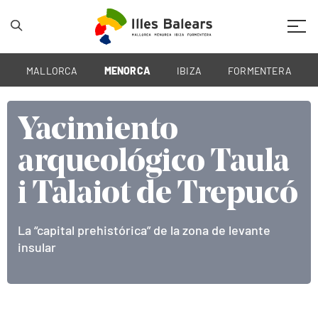
Mobil
MALLORCA
MENORCA
IBIZA
FORMENTERA
Yacimiento
Yacimiento
Yacimiento
arqueológico Taula
arqueológico Taula
arqueológico Taula
i Talaiot de Trepucó
i Talaiot de Trepucó
i Talaiot de Trepucó
La “capital prehistórica” de la zona de levante
La “capital prehistórica” de la zona de levante
La “capital prehistórica” de la zona de levante
insular
insular
insular