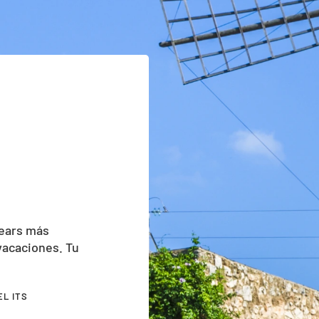
lears más
 vacaciones. Tu
EL ITS