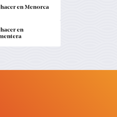
 hacer en Menorca
tats a Menorca - Baleares
 hacer en
tats a Formentera - Baleares
mentera