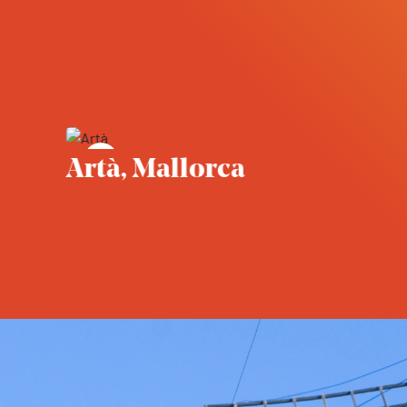
voritos
Guardar en favoritos
llorca
Banyalbufar