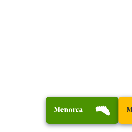
Menorca
M