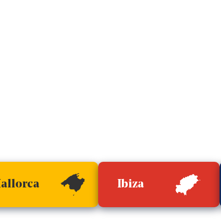
allorca
Ibiza