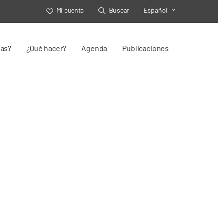
Mi cuenta
Buscar
Español
Toggle Select
jas?
¿Qué hacer?
Agenda
Publicaciones