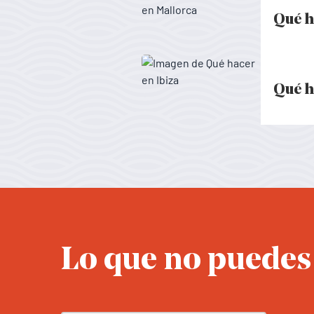
Qué h
Activita
Qué h
Activitat
Lo que no puedes