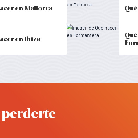
acer en Mallorca
Qué
ts a Mallorca - Baleares
Activi
Qué
acer en Ibiza
s a Ibiza - Baleares
Activi
For
 perderte