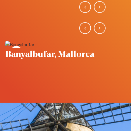
Guardar en favoritos
, Mallorca
Binissalem, Mal