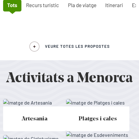
Tots
Recurs turístic
Pla de viatge
Itinerari
Exp
VEURE TOTES LES PROPOSTES
Activitats a Menorca
Artesania
Platges i cales
Artesania - Menorca
Platges i cales - Menorca