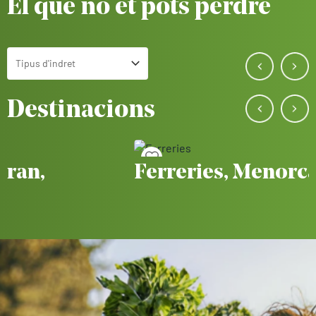
El que no et pots perdre
Tipus d'indret
Toggle Select
Destinacions
Guardar a favorits
Guard
Ferreries, Menorca
San