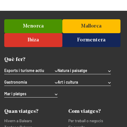
Menorca
Mallorca
Ibiza
Formentera
Què fer?
Esports i turisme actiu
Natura i paisatge
Gastronomia
Art i cultura
Mar i platges
Quan viatges?
Com viatges?
Hivern a Balears
Per treball o negocis