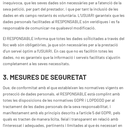
inequívoca, que les seves dades són necessàries per a l’atenció de la
seva petició, per part del prestador, i que per tant la inclusió de les
dades en els camps restants és voluntària. L’USUARI garanteix que les
dades personals facilitades al RESPONSABLE són verídiques i es fa
responsable de comunicar-ne qualsevol modificació.
El RESPONSABLE informa que totes les dades sol·licitades a través del
lloc web són obligatòries, ja que són necessàries per a la prestació
d’un servei òptim a l’USUARI. En cas que no es facilitin totes les
dades, no es garanteix que la informació i serveis facilitats s’ajustin
completament a les seves necessitats.
3. MESURES DE SEGURETAT
Que, de conformitat amb el que estableixen les normatives vigents en
protecció de dades personals, el RESPONSABLE està complint amb
totes les disposicions de les normatives GDPR i LOPDGDD per al
tractament de les dades personals de la seva responsabilitat, i
manifestament amb els principis descrits a l’article 5 del GDPR, pels
quals es tracten de manera lícita, lleial i transparent en relació amb
l’interessat i adequades, pertinents i limitades al que és necessari en