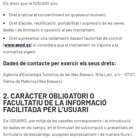
Els drets que té l’USUARI són:
Dret a retirar el consentiment en qualsevol moment.
Dret d’accés, rectificació, portabilitat i supressió de les seves
dades i de limitació o oposició al seu tractament.
Dret a presentar una reclamació davant l’autoritat de control
(
www.aepd.es
) si considera que el tractament no s’ajusta a la
normativa vigent.
Dades de contacte per exercir els seus drets:
Agència d'Estratègia Turística de les Illes Balears. Rita Levi, s/n - 07121
Palma de Mallorca (Illes Balears)
2. CARÀCTER OBLIGATORI O
FACULTATIU DE LA INFORMACIÓ
FACILITADA PER L’USUARI
Els USUARIS, per mitjà de les caselles corresponents i la introducció
de dades en els camps, en el formulari de subscripció o presentats en
formularis de descàrrega, accepten expressament i de manera lliure i