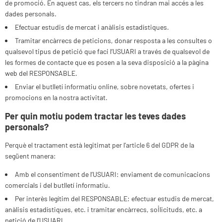
de promoció. En aquest cas, els tercers no tindran mai accés a les
dades personals.
Efectuar estudis de mercat i anàlisis estadístiques.
Tramitar encàrrecs de peticions, donar resposta a les consultes o
qualsevol tipus de petició que faci l’USUARI a través de qualsevol de
les formes de contacte que es posen a la seva disposició a la pàgina
web del RESPONSABLE.
Enviar el butlletí informatiu online, sobre novetats, ofertes i
promocions en la nostra activitat.
Per quin motiu podem tractar les teves dades
personals?
Perquè el tractament està legitimat per l’article 6 del GDPR de la
següent manera:
Amb el consentiment de l’USUARI: enviament de comunicacions
comercials i del butlletí informatiu.
Per interès legítim del RESPONSABLE: efectuar estudis de mercat,
anàlisis estadístiques, etc. i tramitar encàrrecs, sol·licituds, etc. a
petició de l’USUARI.