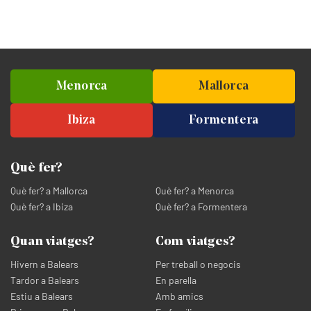
Menorca
Mallorca
Ibiza
Formentera
Què fer?
Què fer? a Mallorca
Què fer? a Menorca
Què fer? a Ibiza
Què fer? a Formentera
Quan viatges?
Com viatges?
Hivern a Balears
Per treball o negocis
Tardor a Balears
En parella
Estiu a Balears
Amb amics