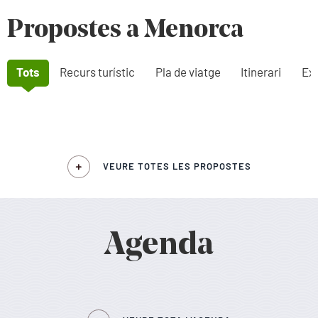
Propostes a Menorca
Tots
Recurs turístic
Pla de viatge
Itinerari
Exp
VEURE TOTES LES PROPOSTES
Agenda