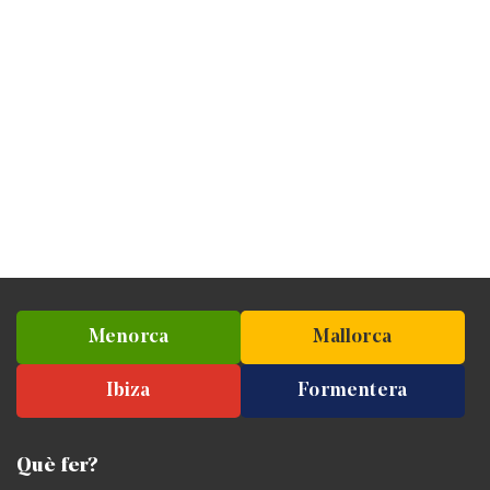
Menorca
Mallorca
Ibiza
Formentera
Què fer?