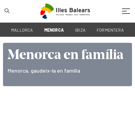
Mobil
MALLORCA
MENORCA
IBIZA
FORMENTERA
Menorca en família
Menorca en família
Menorca, gaudeix-la en família
Menorca, gaudeix-la en família