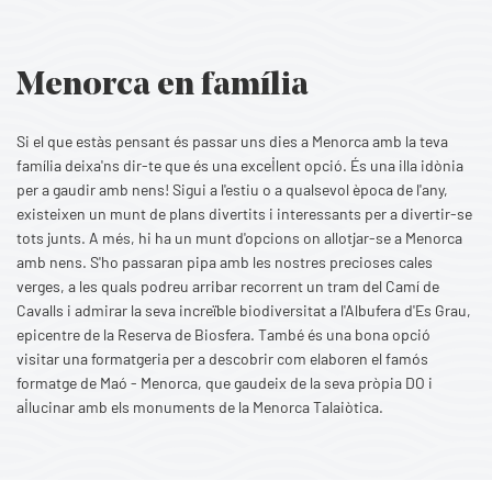
Menorca en família
Si el que estàs pensant és passar uns dies a Menorca amb la teva
família deixa'ns dir-te que és una excel·lent opció. És una illa idònia
per a gaudir amb nens! Sigui a l'estiu o a qualsevol època de l'any,
existeixen un munt de plans divertits i interessants per a divertir-se
tots junts. A més, hi ha un munt d'opcions on allotjar-se a Menorca
amb nens. S'ho passaran pipa amb les nostres precioses cales
verges, a les quals podreu arribar recorrent un tram del Camí de
Cavalls i admirar la seva increïble biodiversitat a l'Albufera d'Es Grau,
epicentre de la Reserva de Biosfera. També és una bona opció
visitar una formatgeria per a descobrir com elaboren el famós
formatge de Maó - Menorca, que gaudeix de la seva pròpia DO i
al·lucinar amb els monuments de la Menorca Talaiòtica.