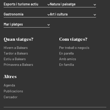
Esports i turisme actiu
Natura i paisatge
Gastronomia
Art i cultura
Mar i platges
Quan viatges?
Com viatges?
Hivern a Balears
Per treball o negocis
Tardor a Balears
En parella
Estiu a Balears
Amb amics
Primavera a Balears
En família
Altres
Agenda
Publicacions
Cercador