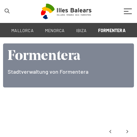
Mobil
MALLORCA
MENORCA
IBIZA
FORMENTERA
Formentera
tadtverwaltung von Formentera
S