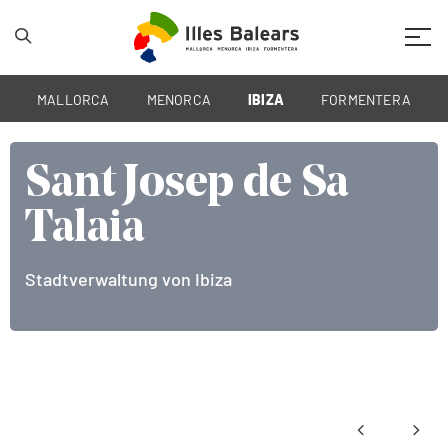
Mobil
MALLORCA
MENORCA
IBIZA
FORMENTERA
 de Sa
Sant Josep
Talaia
a
Stadtverwaltung von Ibiz