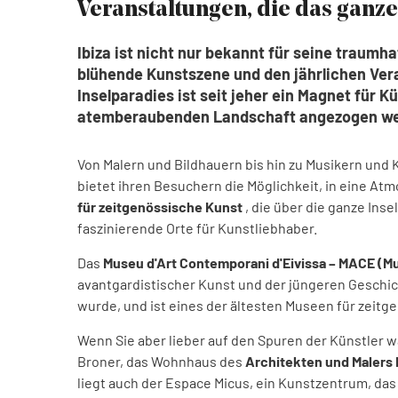
Veranstaltungen, die das ganz
Ibiza ist nicht nur bekannt für seine traum
blühende Kunstszene und den jährlichen Veran
Inselparadies ist seit jeher ein Magnet für K
atemberaubenden Landschaft angezogen we
Von Malern und Bildhauern bis hin zu Musikern und Ku
bietet ihren Besuchern die Möglichkeit, in eine At
für zeitgenössische Kunst
, die über die ganze Inse
faszinierende Orte für Kunstliebhaber.
Das
Museu d'Art Contemporani d'Eivissa – MACE (Mu
avantgardistischer Kunst und der jüngeren Geschicht
wurde, und ist eines der ältesten Museen für zeit
Wenn Sie aber lieber auf den Spuren der Künstler w
Broner, das Wohnhaus des
Architekten und Malers
liegt auch der Espace Micus, ein Kunstzentrum, das