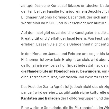
Zeitgenössische Kunst auf Ibiza zu entdecken bed
der Fall bei der Familie Hormigo, einem Geschlecht 
Bildhauer Antonio Hormigo Escandell, der sich auf 
Werke sind im MACE und in verschiedenen kulturelle
Auf der Insel gibt es zahlreiche Kunstgalerien, die
Kreativität und Vielfalt der Insel feiern. Von Festi
erleben. Lassen Sie sich die Gelegenheit nicht entg
In den Monaten Januar und Februar und sogar bis A
Phänomen ist zwar kein Ereignis an sich, wird aber
de lluna i miren-nos sa flor findet jedes Jahr zu d
die Mandelblüte im Mondschein zu bewundern
, ein
eine Torrada mit Brot, Sobrasada und Wein zu ersc
Das Fest der Santa Agnès ist jedoch nicht das einzig
Januar) wird gefeiert. Es gibt zahlreiche kulturelle 
Kantaten und Balladen
der Folkloregruppen und die
Eine weitere Gemeinde, die ihr Patronatsfest im Win