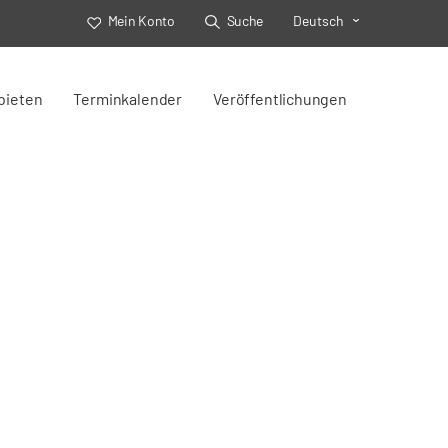
Mein Konto
Suche
Deutsch
Toggle Select
bieten
Terminkalender
Veröffentlichungen