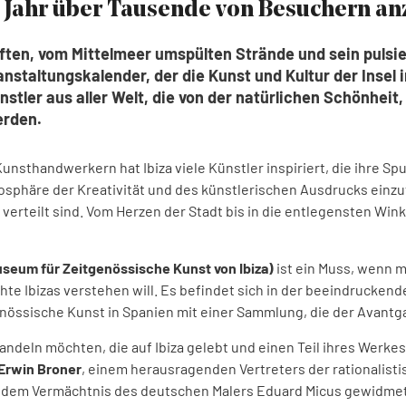
e Jahr über Tausende von Besuchern an
haften, vom Mittelmeer umspülten Strände und sein puls
staltungskalender, der die Kunst und Kultur der Insel in
ünstler aus aller Welt, die von der natürlichen Schönhei
rden.
nsthandwerkern hat Ibiza viele Künstler inspiriert, die ihre Spu
mosphäre der Kreativität und des künstlerischen Ausdrucks einz
l verteilt sind. Vom Herzen der Stadt bis in die entlegensten Wi
seum für Zeitgenössische Kunst von Ibiza)
ist ein Muss, wenn
e Ibizas verstehen will. Es befindet sich in der beeindruckenden
genössische Kunst in Spanien mit einer Sammlung, die der Avant
andeln möchten, die auf Ibiza gelebt und einen Teil ihres Werke
 Erwin Broner
, einem herausragenden Vertreters der rationalistis
 dem Vermächtnis des deutschen Malers Eduard Micus gewidmet is