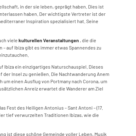
lschaft, in der sie leben, geprägt haben. Dies ist
nterlassen haben. Der wichtigste Vertreter ist der
iterraner Inspiration spezialisiert hat. Seine
uch viele
kulturellen Veranstaltungen
, die die
gen – auf Ibiza gibt es immer etwas Spannendes zu
 einzutauchen.
 Ibiza ein einzigartiges Naturschauspiel. Dieses
auf der Insel zu genießen. Die Nachtwanderung Anem
 sich um einen Ausflug von Portmany nach Corona, um
 zusätzlichen Anreiz erwartet die Wanderer am Ziel
as Fest des Heiligen Antonius – Sant Antoni – (17.
er tief verwurzelten Traditionen Ibizas, wie die
 lang ist diese schöne Gemeinde voller Leben, Musik