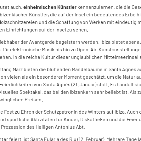
eutet auch,
einheimischen Künstler
kennenzulernen, die die Gesel
ibizenkischer Künstler, die auf der Insel ein bedeutendes Erbe hi
Holzschnitzereien und die Schaffung von Werken mit eindeutig med
n Einrichtungen auf der Insel zu sehen.
 Liebhaber der Avantgarde begeistern werden. Ibiza bietet aber a
vals für elektronische Musik bis hin zu Open-Air-Kunstausstellun
ehen, in die reiche Kultur dieser unglaublichen Mittelmeerinsel
nfang März bieten die blühenden Mandelbäume in Santa Agnès auf
 von vielen als ein besonderer Moment geschätzt, um die Natur 
en Feierlichkeiten von Santa Agnès (21. Januar) statt. Es handelt
 visuelles Spektakel, das bei den Ibizenkern sehr beliebt ist. Als
hwinglichen Preisen.
e Fest zu Ehren der Schutzpatronin des Winters auf Ibiza. Auch d
und sportliche Aktivitäten für Kinder, Diskotheken und die Feier d
 Prozession des Heiligen Antonius Abt.
ter feiert, ist Santa Eulària des Riu (12. Februar). Mehrere Tage