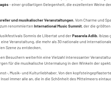
pagès
– einer großartigen Gelegenheit, die exzellenten Weine der
ureller und musikalischer Veranstaltungen
. Vom Charme und Sp
in zum renommierten
International Music Summit
, der die größte
usikfestivals Somnis de Llibertat und der
Pasarela Adlib
, Ibiza
, eine Veranstaltung, die mehr als 30 nationale und internation
len Szene zu entdecken.
inen Besuchern weiterhin eine Vielzahl interessanter Veranstalt
rgen für die musikalische Untermalung in den Winkeln der spekta
 Kunst-, Musik- und Kulturliebhaber. Von den kopfsteingepflastert
Insel immer alle an, die in die Schönheit des Mittelmeers eint