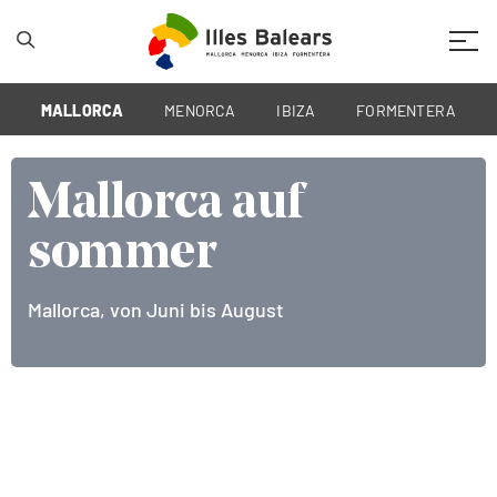
Mobil
MALLORCA
MENORCA
IBIZA
FORMENTERA
Mallorca auf
Mallorca auf
Mallorca auf
sommer
sommer
sommer
Mallorca, von Juni bis August
Mallorca, von Juni bis August
Mallorca, von Juni bis August (By HiBalearic)