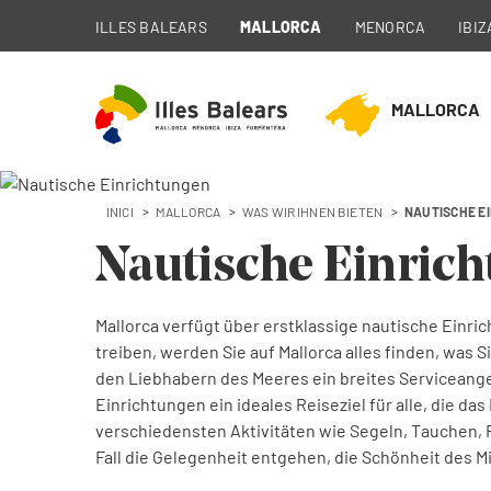
ILLES BALEARS
MALLORCA
MENORCA
IBIZ
MALLORCA
INICI
MALLORCA
WAS WIR IHNEN BIETEN
NAUTISCHE E
Nautische Einrich
Mallorca verfügt über erstklassige nautische Einr
treiben, werden Sie auf Mallorca alles finden, was 
den Liebhabern des Meeres ein breites Serviceange
Einrichtungen ein ideales Reiseziel für alle, die d
verschiedensten Aktivitäten wie Segeln, Tauchen, 
Fall die Gelegenheit entgehen, die Schönheit des M