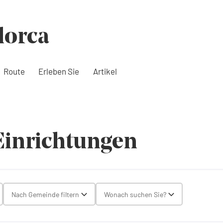
lorca
Route
Erleben Sie
Artikel
Einrichtungen
gle Select
Nach Gemeinde filtern
Wonach suchen Sie?
Toggle Select
Toggle Select