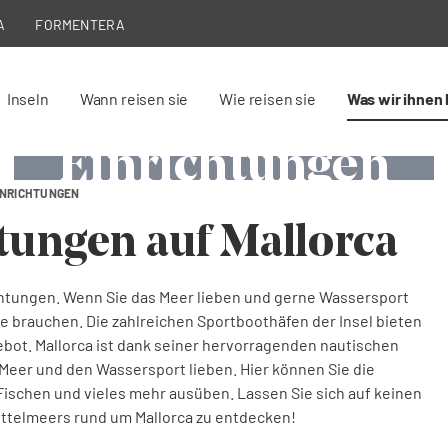
A
FORMENTERA
Nautische
Nautische
Nautische
Inseln
Wann reisen sie
Wie reisen sie
Was wir ihnen 
Einrichtunge
Einrichtunge
Einrichtungen
INRICHTUNGEN
Portixol Segelclub
Reial Club Nàutic Port Pollença
Port Adriano
tungen auf Mallorca
ichtungen. Wenn Sie das Meer lieben und gerne Wassersport
Sie brauchen. Die zahlreichen Sportboothäfen der Insel bieten
bot. Mallorca ist dank seiner hervorragenden nautischen
as Meer und den Wassersport lieben. Hier können Sie die
Fischen und vieles mehr ausüben. Lassen Sie sich auf keinen
ittelmeers rund um Mallorca zu entdecken!