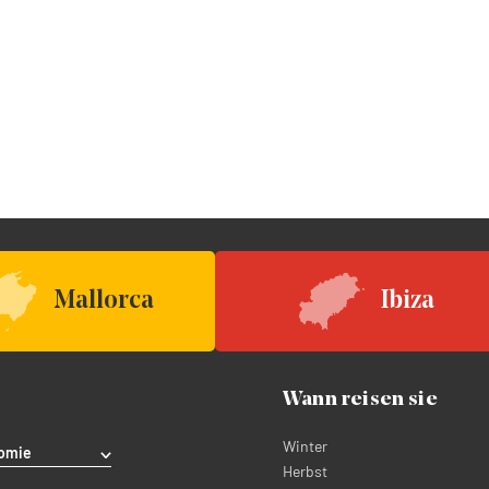
Mallorca
Ibiza
Wann reisen sie
Winter
omie
Herbst