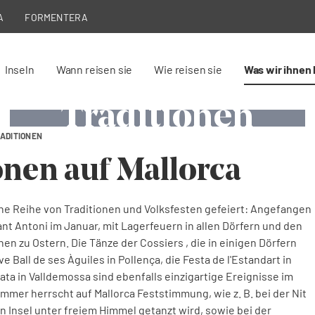
A
FORMENTERA
Feste und
Feste und
Feste und
Feste und
Inseln
Wann reisen sie
Wie reisen sie
Was wir ihnen 
Traditionen
Traditionen
Traditionen
Traditionen
RADITIONEN
Es ist an der Zeit zu feiern! (Kohrknaben
Es ist Zeit zu feiern! (Gegants in Muro)
Der Cossiers-Tanz (Traditioneller Tanz)
Der Feiertag Sant Antoni
onen auf Mallorca
Blavets de Lluch)
ne Reihe von Traditionen und Volksfesten gefeiert: Angefangen
t Antoni im Januar, mit Lagerfeuern in allen Dörfern und den
en zu Ostern. Die Tänze der Cossiers , die in einigen Dörfern
 Ball de ses Àguiles in Pollença, die Festa de l'Estandart in
ta in Valldemossa sind ebenfalls einzigartige Ereignisse im
mmer herrscht auf Mallorca Feststimmung, wie z. B. bei der Nit
n Insel unter freiem Himmel getanzt wird, sowie bei der