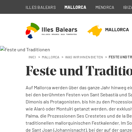
ILLES BALEARS
MALLORCA
MENORCA
IBIZ
MALLORCA
INICI
MALLORCA
WAS WIR IHNEN BIETEN
FESTE UND T
Feste und Traditi
Auf Mallorca werden über das ganze Jahr hinweg ei
bei den berühmten Festen von Sant Sebastià und San
Dimonis als Protagonisten, bis hin zu den Prozession
wie Alaró oder Montuïri getanzt werden, der exklusive
Palma, die Prozessionen Ses Crestetes und de la Bea
traditionellen mallorquinischen Festkalender. Im So
de Sant Joan (Johannisnacht), bei der auf der ganze