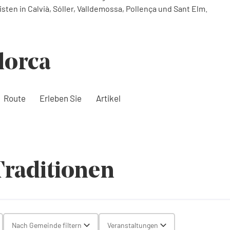
en in Calvià, Sóller, Valldemossa, Pollença und Sant Elm.
lorca
Route
Erleben Sie
Artikel
Traditionen
gle Select
Nach Gemeinde filtern
Veranstaltungen
Toggle Select
Toggle Select