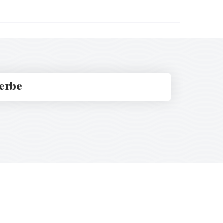
rerbe