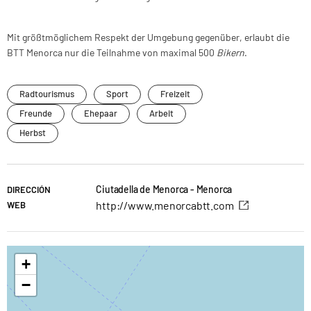
Mit größtmöglichem Respekt der Umgebung gegenüber, erlaubt die
BTT Menorca nur die Teilnahme von maximal 500
Bikern
.
Radtourismus
Sport
Freizeit
Freunde
Ehepaar
Arbeit
Herbst
Ciutadella de Menorca - Menorca
DIRECCIÓN
http://www.menorcabtt.com
WEB
+
−