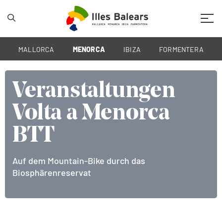
Mobil
MALLORCA
MENORCA
IBIZA
FORMENTERA
Veranstaltungen
Veranstaltungen
Veranstaltungen
Volta a Menorca
Volta a Menorca
Volta a Menorca
BTT
BTT
BTT
Auf dem Mountain-Bike durch das
Auf dem Mountain-Bike durch das
Auf dem Mountain-Bike durch das
Biosphärenreservat
Biosphärenreservat
Biosphärenreservat