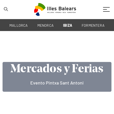
Mobil
MALLORCA
MENORCA
IBIZA
FORMENTERA
Mercados y Ferias
Mercados y Ferias
Mercados y Ferias
Mercados y Ferias
Mercado tradicional en Sant Josep
Evento Ibiza Sabors
Mercat Vell en Ibiza
Evento Pintxa Sant Antoni