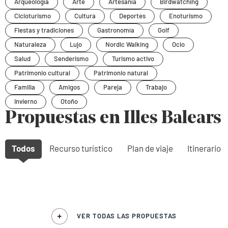
Arqueología
Arte
Artesanía
Birdwatching
Cicloturismo
Cultura
Deportes
Enoturismo
Fiestas y tradiciones
Gastronomía
Golf
Naturaleza
Lujo
Nordic Walking
Ocio
Salud
Senderismo
Turismo activo
Patrimonio cultural
Patrimonio natural
Familia
Amigos
Pareja
Trabajo
Invierno
Otoño
Propuestas en Illes Balears
Todos
Recurso turístico
Plan de viaje
Itinerario
VER TODAS LAS PROPUESTAS