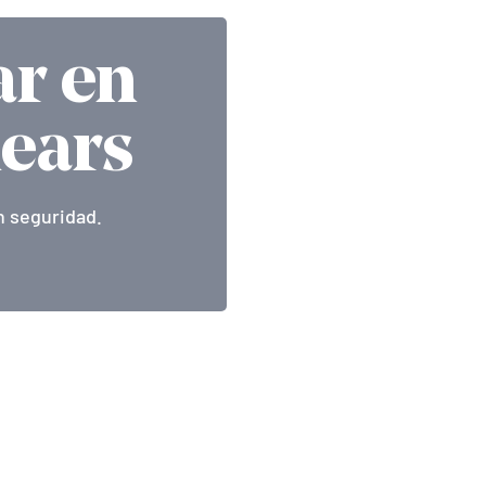
ar en
lears
n seguridad.