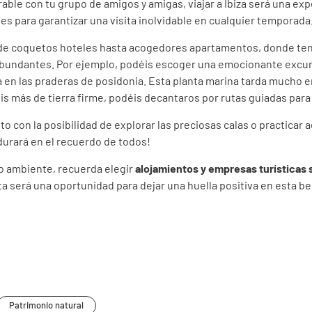
able con tu grupo de amigos y amigas, viajar a Ibiza será una ex
nes para garantizar una visita inolvidable en cualquier temporada
e coquetos hoteles hasta acogedores apartamentos, donde tendré
bundantes. Por ejemplo, podéis escoger una emocionante excurs
 en las praderas de posidonia. Esta planta marina tarda mucho en 
is más de tierra firme, podéis decantaros por rutas guiadas para de
o con la posibilidad de explorar las preciosas calas o practicar a
urará en el recuerdo de todos!
io ambiente, recuerda elegir
alojamientos y empresas turísticas 
ta será una oportunidad para dejar una huella positiva en esta b
Patrimonio natural