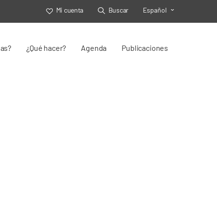
Mi cuenta
Buscar
Español
Toggle Select
jas?
¿Qué hacer?
Agenda
Publicaciones