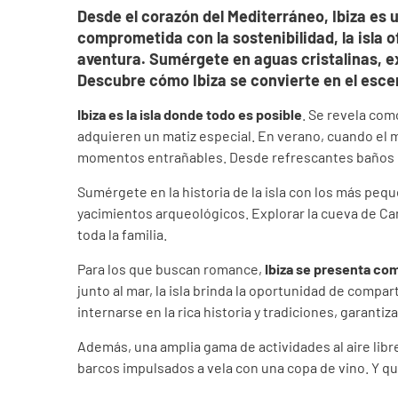
Desde el corazón del Mediterráneo, Ibiza es u
comprometida con la sostenibilidad, la isla o
aventura. Sumérgete en aguas cristalinas, e
Descubre cómo Ibiza se convierte en el esce
Ibiza es la isla donde todo es posible
. Se revela com
adquieren un matiz especial. En verano, cuando el ma
momentos entrañables. Desde refrescantes baños ha
Sumérgete en la historia de la isla con los más peque
yacimientos arqueológicos. Explorar la cueva de Can
toda la familia.
Para los que buscan romance,
Ibiza se presenta com
junto al mar, la isla brinda la oportunidad de comp
internarse en la rica historia y tradiciones, garantiz
Además, una amplia gama de actividades al aire libr
barcos impulsados a vela con una copa de vino. Y qu