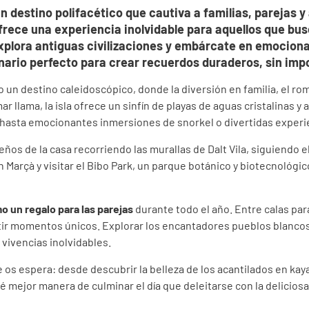
n destino polifacético que cautiva a familias, parejas y
frece una experiencia inolvidable para aquellos que busca
xplora antiguas civilizaciones y embárcate en emociona
nario perfecto para crear recuerdos duraderos, sin imp
o un destino caleidoscópico, donde la diversión en familia, el r
r llama, la isla ofrece un sinfín de playas de aguas cristalinas 
sta emocionantes inmersiones de snorkel o divertidas experienc
ños de la casa recorriendo las murallas de Dalt Vila, siguiendo e
 Marçà y visitar el Bibo Park, un parque botánico y biotecnológi
o un regalo para las parejas
durante todo el año. Entre calas par
artir momentos únicos. Explorar los encantadores pueblos blanco
a vivencias inolvidables.
e os espera: desde descubrir la belleza de los acantilados en ka
é mejor manera de culminar el día que deleitarse con la delicios