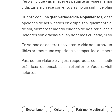
Pero si lo que vas a hacer es pegarte un viaje memor
vida. La isla ofrece con entusiasmo un sinfín de pla
Cuenta con una
gran variedad de alojamientos,
desd
opciones de actividades en grupo son igualmente a
de sol, siempre teniendo cuidado de no tirar el ancla
Baleares son gracias a ella y debemos cuidarla. Si so
En verano os espera una vibrante vida nocturna, junt
¡Ibiza promete una experiencia compartida que perd
Para ser un viajero o viajera respetuosa con el med
prácticas responsables con el entorno. Vuestra visi
abiertos!
Ecoturismo
Cultura
Patrimonio cultural