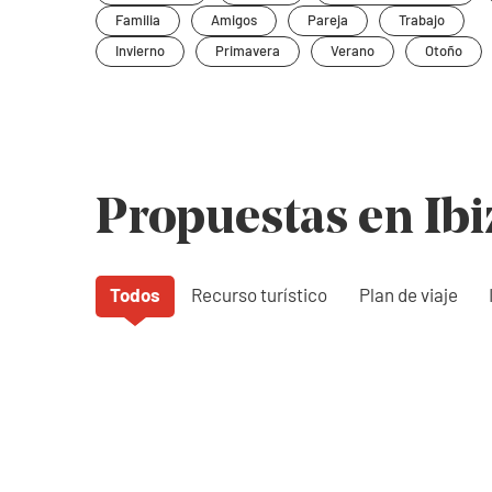
Familia
Amigos
Pareja
Trabajo
Invierno
Primavera
Verano
Otoño
Propuestas en Ibi
Todos
Recurso turístico
Plan de viaje