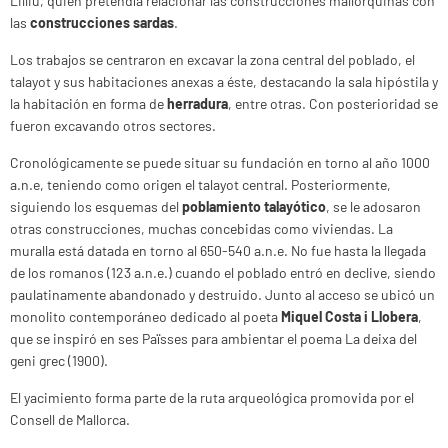
Lilliu, quien pretendía relacionar las construcciones mallorquinas con
las
construcciones sardas
.
Los trabajos se centraron en excavar la zona central del poblado, el
talayot y sus habitaciones anexas a éste, destacando la sala hipóstila y
la habitación en forma de
herradura
, entre otras. Con posterioridad se
fueron excavando otros sectores.
Cronológicamente se puede situar su fundación en torno al año 1000
a.n.e, teniendo como origen el talayot central. Posteriormente,
siguiendo los esquemas del
poblamiento talayótico
, se le adosaron
otras construcciones, muchas concebidas como viviendas. La
muralla está datada en torno al 650-540 a.n.e. No fue hasta la llegada
de los romanos (123 a.n.e.) cuando el poblado entró en declive, siendo
paulatinamente abandonado y destruido. Junto al acceso se ubicó un
monolito contemporáneo dedicado al poeta
Miquel Costa i Llobera
,
que se inspiró en ses Païsses para ambientar el poema La deixa del
geni grec (1900).
El yacimiento forma parte de la ruta arqueológica promovida por el
Consell de Mallorca.