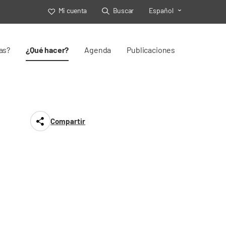
Mi cuenta
Buscar
Español
Toggle Select
as?
¿Qué hacer?
Agenda
Publicaciones
Compartir