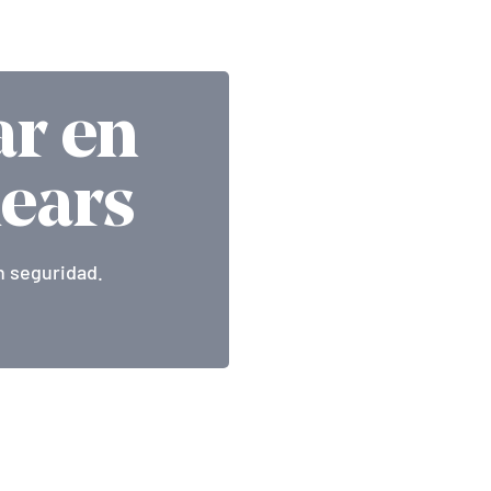
ar en
lears
n seguridad.