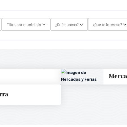
gle Select
Filtra por municipio
¿Qué buscas?
¿Qué te interesa?
Toggle Select
Toggle Select
To
Merca
rra