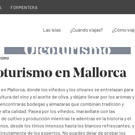
A
FORMENTERA
Enoturismo
Enoturismo
Enoturismo
Enoturismo
Enoturismo
Enoturismo y
Las islas
¿Cuándo viajas?
¿Cómo viaj
y
y
y
y
y
Oleoturismo
Oleoturismo
Oleoturismo
Oleoturismo
Oleoturismo
Oleoturismo
RISMO
Viñas sobre bancales en la Serra de Tramuntana
oturismo en Mallorca
Racimo de uva callet en viñas mallorquinas
Cata de vinos en Mallorca (Wine days)
Olivos de la Serra de Tramuntana
Bodegas y barricas en Mallorca
Recolección de la oliva
n Mallorca, donde los viñedos y los olivares se entrelazan para
ura del vino y el aceite de oliva, y déjate llevar por los aromas y
 encontrarás bodegas y almazaras que combinan tradición y
 alta calidad. Pasea por los viñedos, maravíllate con las
e cultivo y producción mientras te adentras en la historia y el
 vinos, desde los tintos intensos hasta los blancos refrescantes, y
irectamente de los expertos. No puedes dejar de probar los