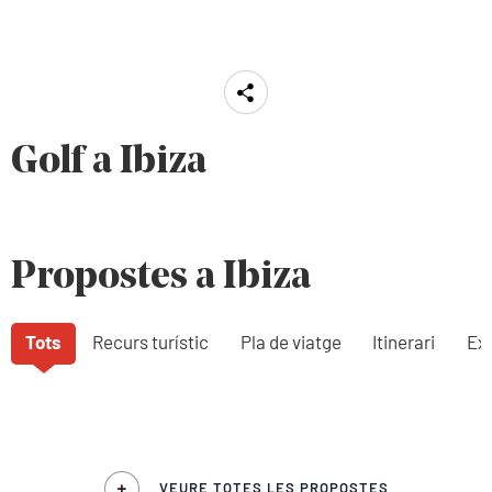
Golf a Ibiza
Propostes a Ibiza
Tots
Recurs turístic
Pla de viatge
Itinerari
Exp
VEURE TOTES LES PROPOSTES