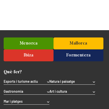
Menorca
Mallorca
Ibiza
Formentera
Què fer?
Esports i turisme actiu
Natura i paisatge
Gastronomia
Art i cultura
Mar i platges