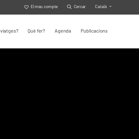
El meu compte
Cercar
Català
Toggle Select
viatges?
Què fer?
Agenda
Publicacions