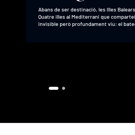
Abans de ser destinació, les Illes Balear
Abans de ser destinació, les Illes Balear
Quatre illes al Mediterrani que compart
Quatre illes al Mediterrani que compart
invisible però profundament viu: el bate
invisible però profundament viu: el bate