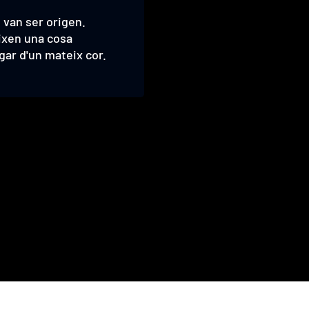
s van ser origen.
s van ser origen.
eixen una cosa
eixen una cosa
gar d'un mateix cor.
gar d'un mateix cor.