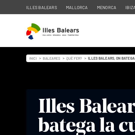
ILLES BALEARS
MALLORCA
MENORCA
IBIZ
INICI
BALEARES
QUÈ FER?
ILLES BALEARS, ON BATEG
Illes Balear
Illes Balear
batega la c
batega la c