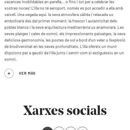
vacances inoblidables en parella... o fins i tot per a celebrar les
vostres noces! L'illa no té aeroport, només es pot accedir a ella amb
vaixell. Una vegada aquí, la seva atmosfera càlida i relaxada us
embolicarà des del primer moment: la frescor i autenticitat dels
pobles blancs i la seva arquitectura mediterrània us enamorarà. Les
seves platges i cales de somni, els impressionants paisatges, la seva
deliciosa gastronomia, les postes de sol a bord d'un veler o l'explosió
de biodiversitat en les seves profunditats. L'illa ofereix un munt
d'opcions per a gaudir de l'illa junts i sentir com si estiguéssiu en un
somni.
VER MÁS
Xarxes socials