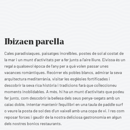
Ibiza
en parella
Cales paradisíaques, paisatges increïbles, postes de sol al costat de
la mar i un munt d'activitats per a fer junts a l'aire lliure. Eivissa és un
regal a qualsevol època de l'any per a què volen passar unes
vacances romàntiques. Recórrer els pobles blancs, admirar la seva
arquitectura mediterrània, visitar les esglésies fortificades i
descobrir la seva rica història i tradicions farà que col·leccioneu
moments inoblidables. A més, hi ha un munt d'activitats que podeu
fer junts, com descobrir la bellesa dels seus penya-segats amb un
caiac doble, intentar mantenir l'equilibri en una taula de paddle surf
o veure la posta de sol des d'un vaixell amb una copa de vi. I res com
reposar forces i gaudir de la nostra deliciosa gastronomia en algun
dels nostres bonics restaurants.