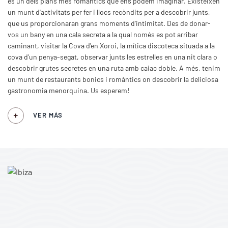
és un dels plans més romàntics que ens podem imaginar. Existeixen
un munt d'activitats per fer i llocs recòndits per a descobrir junts,
que us proporcionaran grans moments d'intimitat. Des de donar-
vos un bany en una cala secreta a la qual només es pot arribar
caminant, visitar la Cova d'en Xoroi, la mítica discoteca situada a la
cova d'un penya-segat, observar junts les estrelles en una nit clara o
descobrir grutes secretes en una ruta amb caiac doble. A més, tenim
un munt de restaurants bonics i romàntics on descobrir la deliciosa
gastronomia menorquina. Us esperem!
VER MÁS