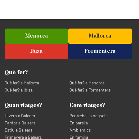
Menorca
Mallorca
Ibiza
Formentera
Què fer?
Què fer? a Mallorca
Què fer? a Menorca
Què fer? a Ibiza
Què fer? a Formentera
Quan viatges?
Com viatges?
Hivern a Balears
Per treball o negocis
Tardor a Balears
En parella
Estiu a Balears
Amb amics
Primavera a Balears
En família