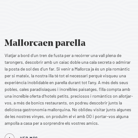
Mallorca
en parella
Viatjar a bord d'un tren de fusta per a recórrer una vall plena de
tarongers, descobrir amb un caiac doble una cala secreta o admirar
la posta de sol des d'un far. Si venir a Mallorca ja és un pla romàntic
per si mateix, la nostra illa té tot el necessari perquè visqueu una
experiència inoblidable en parella durant tot l'any. A més dels seus
pobles, cales paradisíaques i increïbles paisatges, l'illa compta amb
una increïble oferta d'hotels petits, preciosos i romàntics on allotjar-
vos, a més de bonics restaurants, on podreu descobrir junts la
deliciosa gastronomia mallorquina. No oblideu visitar junts algunes
de les nostres vinyes, on produïm el vi amb DO i portar-vos alguna
ampolla a casa per a sorprendre els vostres amics.