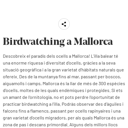
Birdwatching a Mallorca
Descobreix el paradís dels ocells a Mallorca! L’illa balear té
una enorme riquesa i diversitat d’ocells, gràcies a la seva
situació geogràfica i a la gran varietat d’hàbitats naturals que
ofereix. Des de la muntanya fins al mar, passant per boscos,
aiguamolls i camps, Mallorca és la llar de més de 300 espècies
d’ocells, moltes de les quals endèmiques i protegides. Si ets
un amant de l’ornitologia, no et pots perdre l’oportunitat de
practicar birdwatching a l’illa. Podràs observar des d’àguiles i
falcons fins a flamencs, passant per ocells rapinyaires i una
gran varietat d’ocells migradors, per als quals Mallorca és una
zona de pas i descans primordial. Alguns dels millors llocs