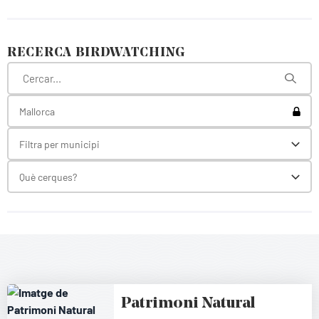
RECERCA BIRDWATCHING
Toggl
Mallorca
Filtra per municipi
Toggl
Què cerques?
Toggl
Patrimoni Natural