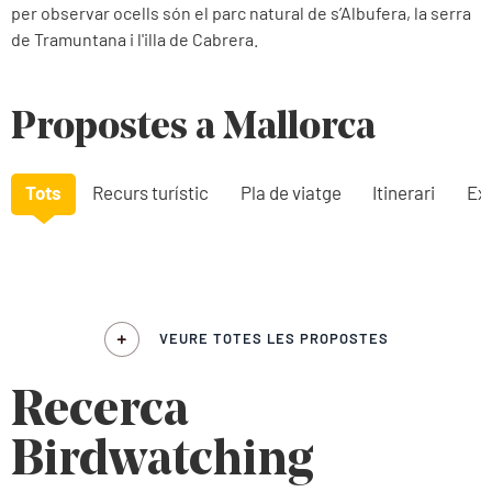
per observar ocells són el parc natural de s’Albufera, la serra
de Tramuntana i l'illa de Cabrera.
Propostes a Mallorca
Tots
Recurs turístic
Pla de viatge
Itinerari
Exp
VEURE TOTES LES PROPOSTES
Recerca
Birdwatching