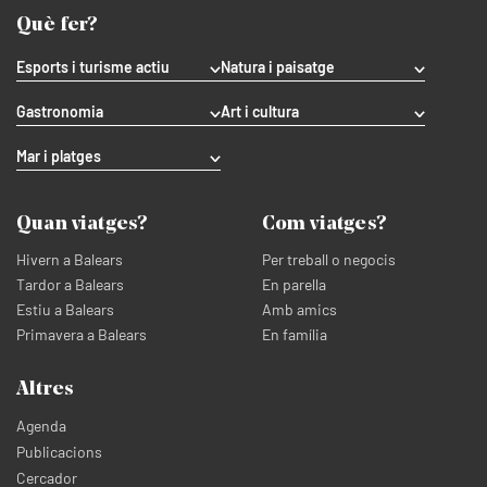
Què fer?
Esports i turisme actiu
Natura i paisatge
Gastronomia
Art i cultura
Mar i platges
Quan viatges?
Com viatges?
Hivern a Balears
Per treball o negocis
Tardor a Balears
En parella
Estiu a Balears
Amb amics
Primavera a Balears
En família
Altres
Agenda
Publicacions
Cercador