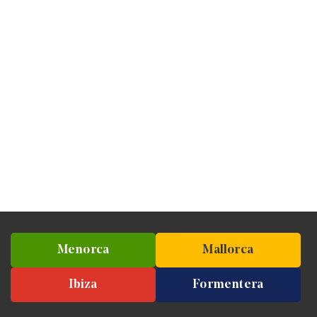
Menorca
Mallorca
Ibiza
Formentera