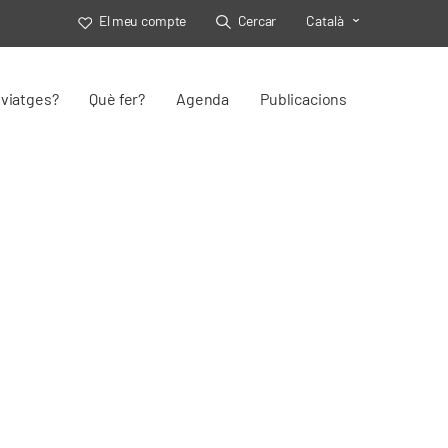
El meu compte
Cercar
Català
Toggle Select
viatges?
Què fer?
Agenda
Publicacions