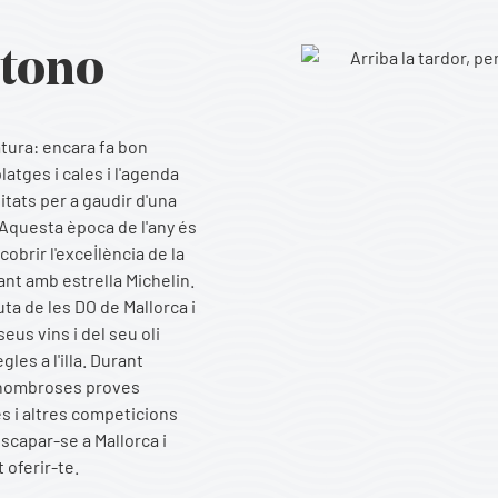
otono
’atura: encara fa bon
atges i cales i l'agenda
itats per a gaudir d'una
 Aquesta època de l'any és
obrir l'excel·lència de la
nt amb estrella Michelin.
uta de les DO de Mallorca i
eus vins i del seu oli
les a l'illa. Durant
 nombroses proves
es i altres competicions
scapar-se a Mallorca i
t oferir-te.