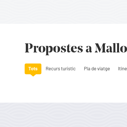
Propostes a Mall
Tots
Recurs turístic
Pla de viatge
Itine