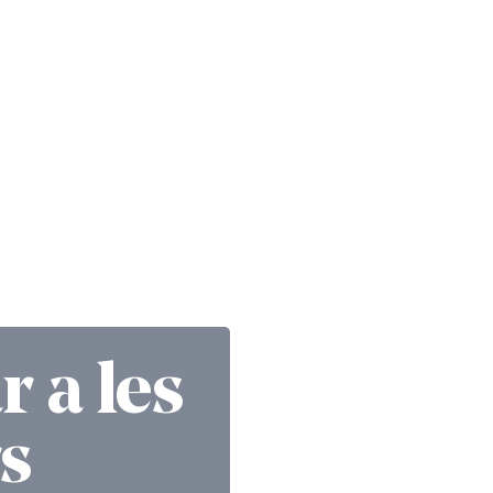
r a les
rs