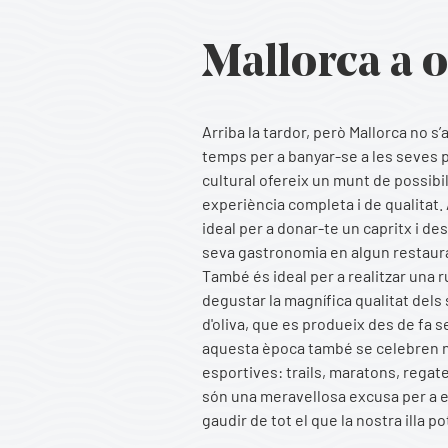
Mallorca a 
Arriba la tardor, però Mallorca no s
temps per a banyar-se a les seves pl
cultural ofereix un munt de possibil
experiència completa i de qualitat.
ideal per a donar-te un capritx i desc
seva gastronomia en algun restaura
També és ideal per a realitzar una r
degustar la magnífica qualitat dels s
d'oliva, que es produeix des de fa seg
aquesta època també se celebren
esportives: trails, maratons, regat
són una meravellosa excusa per a e
gaudir de tot el que la nostra illa po