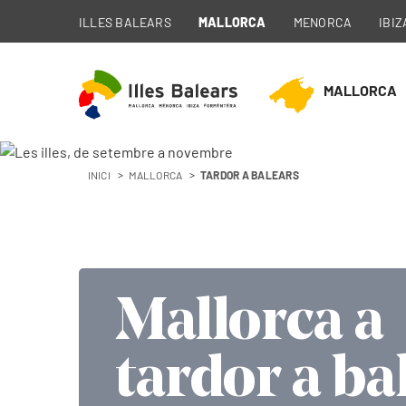
ILLES BALEARS
MALLORCA
MENORCA
IBIZ
MALLORCA
INICI
MALLORCA
TARDOR A BALEARS
Mallorca a
Mallorca a
tardor a ba
tardor a ba