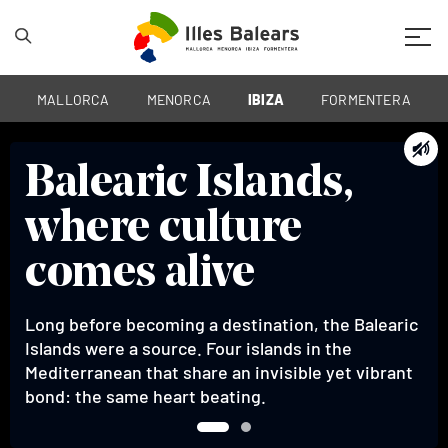
Mobil
MALLORCA
MENORCA
IBIZA
FORMENTERA
Balearic Islands,
Balearic Islands,
where culture
where culture
comes alive
comes alive
Long before becoming a destination, the Balearic
Long before becoming a destination, the Balearic
Islands were a source. Four islands in the
Islands were a source. Four islands in the
Mediterranean that share an invisible yet vibrant
Mediterranean that share an invisible yet vibrant
bond: the same heart beating.
bond: the same heart beating.