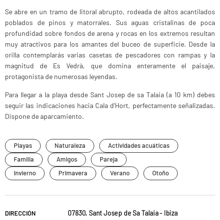
Se abre en un tramo de litoral abrupto, rodeada de altos acantilados
poblados de pinos y matorrales. Sus aguas cristalinas de poca
profundidad sobre fondos de arena y rocas en los extremos resultan
muy atractivos para los amantes del buceo de superficie. Desde la
orilla contemplarás varias casetas de pescadores con rampas y la
magnitud de Es Vedrà, que domina enteramente el paisaje,
protagonista de numerosas leyendas.
Para llegar a la playa desde Sant Josep de sa Talaia (a 10 km) debes
seguir las indicaciones hacia Cala d’Hort, perfectamente señalizadas.
Dispone de aparcamiento.
Playas
Naturaleza
Actividades acuáticas
Familia
Amigos
Pareja
Invierno
Primavera
Verano
Otoño
07830, Sant Josep de Sa Talaia - Ibiza
DIRECCIÓN