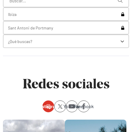
Toggl
Ibiza
Toggl
Sant Antoni de Portmany
¿Qué buscas?
Toggl
Redes sociales
Instagram
Youtube
Facebook