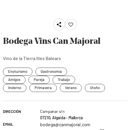
Bodega Vins Can Majoral
Vino de la Tierra Illes Balears
Enoturismo
Gastronomía
Amigos
Pareja
Trabajo
Invierno
Primavera
Verano
Otoño
Campanar s/n
DIRECCIÓN
07210, Algaida - Mallorca
bodega@canmajoral.com
EMAIL