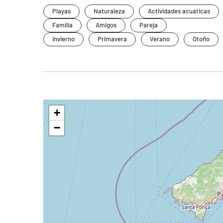
Playas
Naturaleza
Actividades acuáticas
Familia
Amigos
Pareja
Invierno
Primavera
Verano
Otoño
+
−