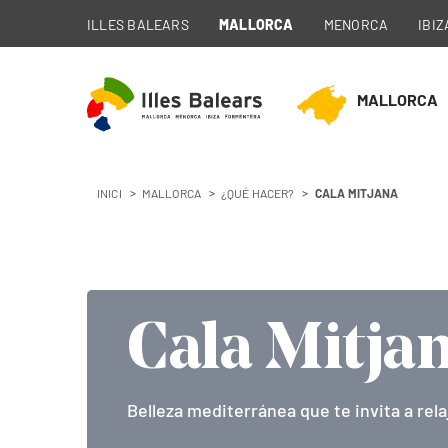
ILLES BALEARS
MALLORCA
MENORCA
IBIZ
MALLORCA
INICI
MALLORCA
¿QUÉ HACER?
CALA MITJANA
Cala Mitja
Cala Mitja
Cala Mitja
Belleza mediterránea que te invita a rela
Belleza mediterránea que te invita a rela
Belleza mediterránea que te invita a rela
Cala Mitja
Belleza mediterránea que te invita a rela