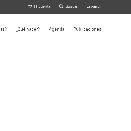
Mi cuenta
Buscar
Español
Toggle Select
jas?
¿Qué hacer?
Agenda
Publicaciones