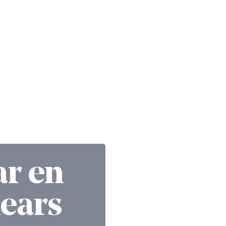
ar en
lears