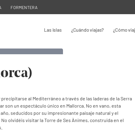
A
FORMENTERA
Las islas
¿Cuándo viajas?
¿Cómo via
ar
lorca)
precipitarse al Mediterráneo a través de las laderas de la Serra
ar son un espectáculo único en Mallorca. No en vano, esta
año, seducidos por su impresionante paisaje natural y el
 No olvidéis visitar la Torre de Ses Ànimes, construida en el
s.