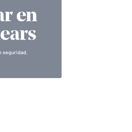
ar en
lears
n seguridad.