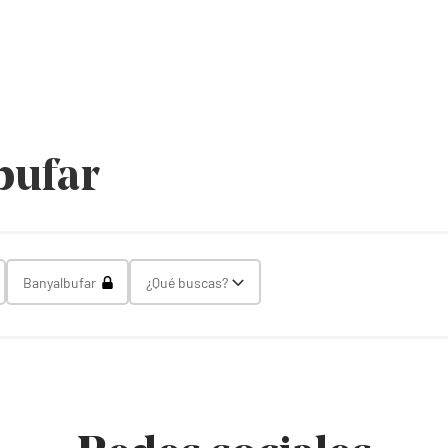
bufar
gle Select
Toggle Select
Banyalbufar
¿Qué buscas?
Toggle Select