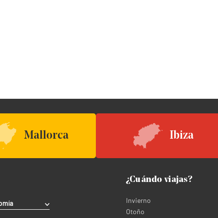
Mallorca
Ibiza
¿Cuándo viajas?
Invierno
omía
Otoño