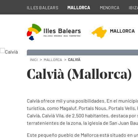
ILLES BALEARS
MALLORCA
MENORCA
IBIZ
MALLORCA
INICI
MALLORCA
CALVIÀ
Calvià (Mallorca)
Calvià ofrece mil y una posibilidades. En el munici
turística, como Magaluf, Portals Nous, Portals Vell
Calvià, Calvià Vila, de 2.500 habitantes, destaca po
terratenientes de la zona, la iglesia de San Juan Bau
Este pequeño pueblo de Mallorca está situado en un en