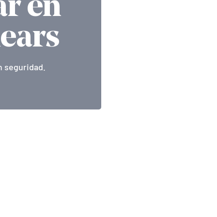
ar en
lears
n seguridad.