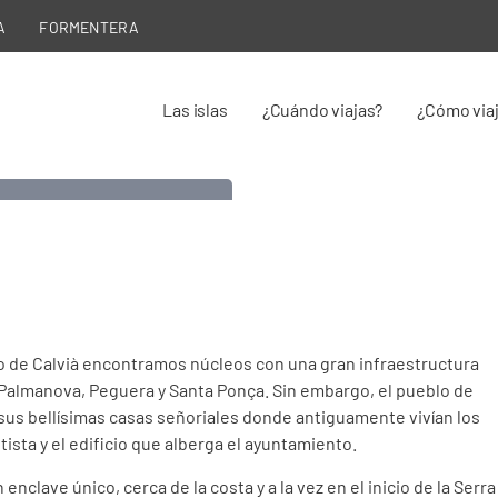
A
FORMENTERA
Las islas
¿Cuándo viajas?
¿Cómo via
Calvià
Municipio de Mallorca
pio de Calvià encontramos núcleos con una gran infraestructura
s, Palmanova, Peguera y Santa Ponça. Sin embargo, el pueblo de
r sus bellísimas casas señoriales donde antiguamente vivían los
tista y el edificio que alberga el ayuntamiento.
clave único, cerca de la costa y a la vez en el inicio de la Serra