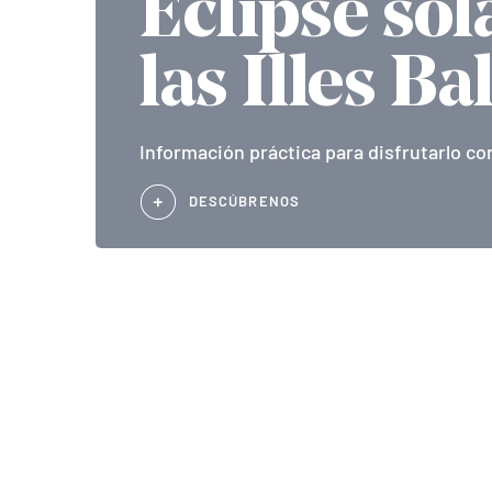
Eclipse sol
las Illes Ba
Información práctica para disfrutarlo co
DESCÚBRENOS