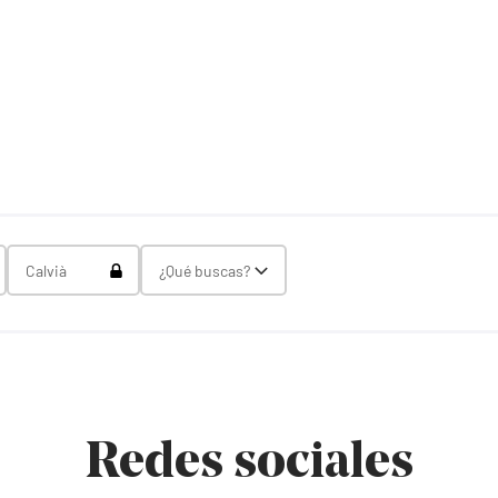
gle Select
Toggle Select
Calvià
¿Qué buscas?
Toggle Select
Redes sociales