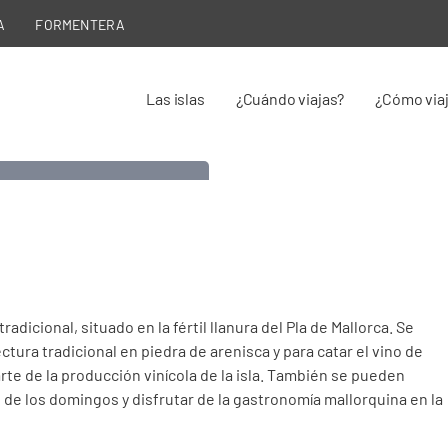
A
FORMENTERA
Las islas
¿Cuándo viajas?
¿Cómo via
adicional, situado en la fértil llanura del Pla de Mallorca. Se
ctura tradicional en piedra de arenisca y para catar el vino de
rte de la producción vinícola de la isla. También se pueden
de los domingos y disfrutar de la gastronomía mallorquina en la