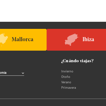
Mallorca
Ibiza
¿Cuándo viajas?
Invierno
omía
Otoño
Verano
Primavera