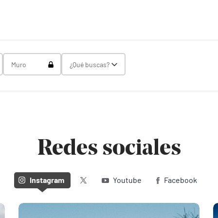
gle Select
Toggle Select
Muro
¿Qué buscas?
Toggle Select
Redes sociales
Twitter (X)
Instagram
Youtube
Facebook