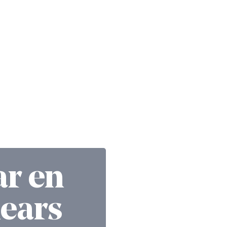
ar en
lears