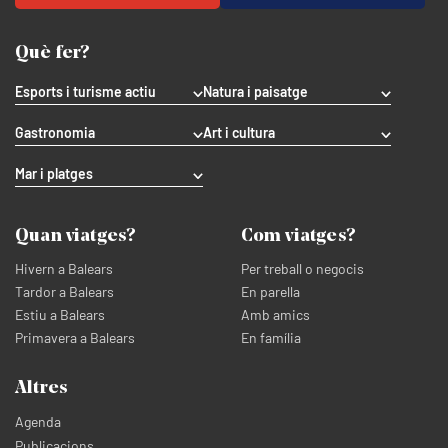
Què fer?
Esports i turisme actiu
Natura i paisatge
Gastronomia
Art i cultura
Mar i platges
Quan viatges?
Com viatges?
Hivern a Balears
Per treball o negocis
Tardor a Balears
En parella
Estiu a Balears
Amb amics
Primavera a Balears
En família
Altres
Agenda
Publicacions