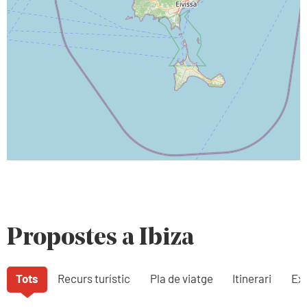
Propostes a Ibiza
Tots
Recurs turístic
Pla de viatge
Itinerari
Exp