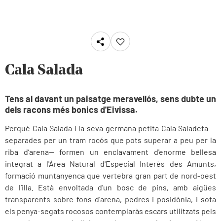
Cala Salada
Tens al davant un paisatge meravellós, sens dubte un
dels racons més bonics d'Eivissa.
Perquè Cala Salada i la seva germana petita Cala Saladeta —
separades per un tram rocós que pots superar a peu per la
riba d’arena— formen un enclavament d'enorme bellesa
integrat a l'Àrea Natural d'Especial Interès des Amunts,
formació muntanyenca que vertebra gran part de nord-oest
de l’illa. Està envoltada d'un bosc de pins, amb aigües
transparents sobre fons d’arena, pedres i posidònia, i sota
els penya-segats rocosos contemplaràs escars utilitzats pels