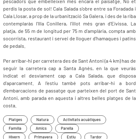
pescadors que embelleixen més encara el paisatge. No et
perdis la posta de sol! Cala Salada s'obre entre sa Foradada i
Cala Llosar, a prop de la urbanització Sa Galera, i des de la riba
contemplaràs l'Illa Conillera, l’illot més gran d'Eivissa. La
platja, de 55 m de longitud per 75 m d'amplària, compta amb
socorrista, restaurant i servei de lloguer d'hamaques i patins
de pedals.
Per arribar-hi per carretera des de Sant Antoni (a 4 km) has de
seguir la carretera cap a Santa Agnès, en la que veuràs
indicat el desviament cap a Cala Salada, que disposa
d'aparcament. A l'estiu també pots arribar-hi a bord
d'embarcacions de passatge que parteixen del port de Sant
Antoni, amb parada en aquesta i altres belles platges de la
costa.
Platges
Natura
Activitats acuàtiques
Família
Amics
Parella
Hivern
Primavera
Estiu
Tardor