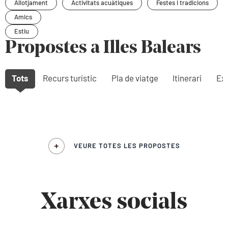
Allotjament
Activitats acuàtiques
Festes i tradicions
Amics
Estiu
Propostes a Illes Balears
Tots
Recurs turístic
Pla de viatge
Itinerari
Exp
VEURE TOTES LES PROPOSTES
Xarxes socials