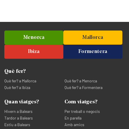
Menorca
Mallorca
Ibiza
Formentera
Què fer?
Què fer? a Mallorca
Què fer? a Menorca
Què fer? a Ibiza
Què fer? a Formentera
Quan viatges?
Com viatges?
Hivern a Balears
Per treball o negocis
Tardor a Balears
En parella
Estiu a Balears
Amb amics