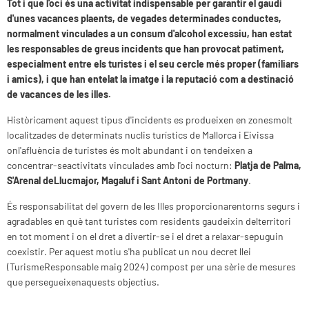
Tot i que l'oci és una activitat indispensable per garantir el gaudi
d'unes vacances plaents, de vegades determinades conductes,
normalment vinculades a un consum d'alcohol excessiu, han estat
les responsables de greus incidents que han provocat patiment,
especialment entre els turistes i el seu cercle més proper (familiars
i amics), i que han entelat la imatge i la reputació com a destinació
de vacances de les illes.
Històricament aquest tipus d'incidents es produeixen en zonesmolt
localitzades de determinats nuclis turístics de Mallorca i Eivissa
onl'afluència de turistes és molt abundant i on tendeixen a
concentrar-seactivitats vinculades amb l'oci nocturn:
Platja de Palma,
S'Arenal deLlucmajor, Magaluf i Sant Antoni de Portmany
.
És responsabilitat del govern de les Illes proporcionarentorns segurs i
agradables en què tant turistes com residents gaudeixin delterritori
en tot moment i on el dret a divertir-se i el dret a relaxar-sepuguin
coexistir. Per aquest motiu s'ha publicat un nou decret llei
(TurismeResponsable maig 2024) compost per una sèrie de mesures
que persegueixenaquests objectius.