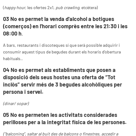
(
happy hour
, les ofertes 2x1,
pub crawling
, etcètera)
03 No
es permet la venda d'alcohol a botigues
(comerços) en l'horari comprès entre les 21:30 i les
08:00 h
.
A bars, restaurants i discoteques sí que serà possible adquirir i
consumir aquest tipus de begudes durant els horaris d'obertura
habituals..
04 No
es permet als establiments que posen a
disposició dels seus hostes una oferta de “Tot
inclòs” servir més de 3 begudes alcohòliques per
persona i servei.
(dinar/ sopar)
05 No
es permeten les activitats considerades
perilloses per a la integritat física de les persones.
(
“balconing”, saltar al buit des de balcons o finestres, accedir a