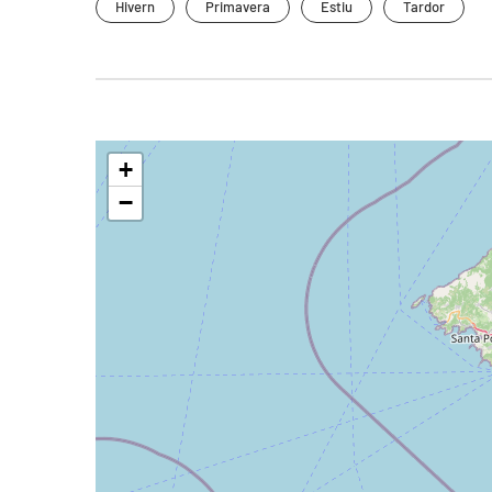
Hivern
Primavera
Estiu
Tardor
+
−