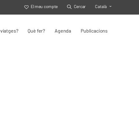
El meu compte
Cercar
Català
Toggle Select
viatges?
Què fer?
Agenda
Publicacions