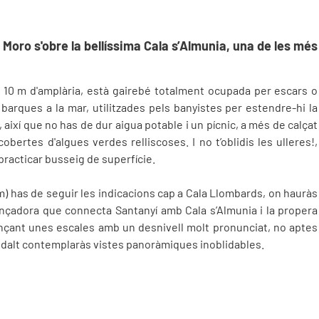
es Moro s'obre la bellíssima Cala s’Almunia, una de les més
 10 m d'amplària, està gairebé totalment ocupada per escars o
arques a la mar, utilitzades pels banyistes per estendre-hi la
així que no has de dur aigua potable i un pícnic, a més de calçat
obertes d'algues verdes relliscoses. I no t’oblidis les ulleres!,
 practicar busseig de superfície.
km) has de seguir les indicacions cap a Cala Llombards, on hauràs
llançadora que connecta Santanyí amb Cala s’Almunia i la propera
jançant unes escales amb un desnivell molt pronunciat, no aptes
 dalt contemplaràs vistes panoràmiques inoblidables.