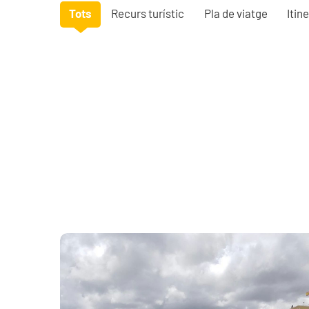
Tots
Recurs turístic
Pla de viatge
Itine