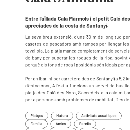
Entre l'aïllada Cala Màrmols i el petit Caló d
apreciades de la costa de Santanyí.
La seva breu extensió, d'uns 30 m de longitud per
casetes de pescadors amb rampes per llençar les b
tovallola. La platja manca completament de serveis, 
de bany per superar les roques de la riba, sovint c
perquè els fons de roca i posidònia són ideals per a
Per arribar-hi per carretera des de Santanyí (a 5,2 
d'estacionar. A l'estiu funciona un servei de bus 
platja des Caló des Moro. S'accedeix a la cala mit
per a persones amb problemes de mobilitat. Des de
Platges
Natura
Activitats acuàtiques
Família
Amics
Parella