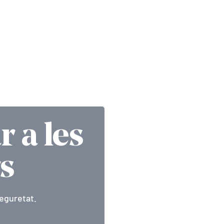
r a les
rs
eguretat.