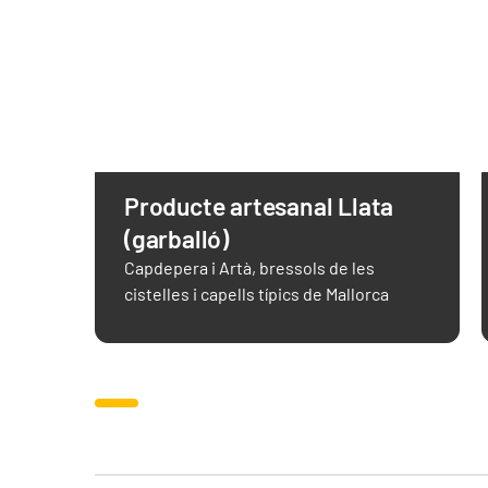
Producte artesanal Llata
(garballó)
Capdepera i Artà, bressols de les
cistelles i capells típics de Mallorca