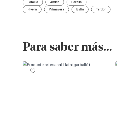
Família
Amics
Parella
Hivern
Primavera
Estiu
Tardor
Para saber más...
Guardar a favorits