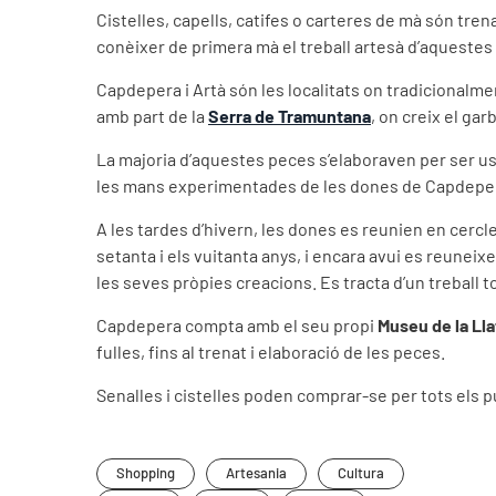
Cistelles, capells, catifes o carteres de mà són tre
conèixer de primera mà el treball artesà d’aquestes
Capdepera i Artà són les localitats on tradicionalme
amb part de la
Serra de Tramuntana
, on creix el gar
La majoria d’aquestes peces s’elaboraven per ser usa
les mans experimentades de les dones de Capdepe
A les tardes d’hivern, les dones es reunien en cercle 
setanta i els vuitanta anys, i encara avui es reuneix
les seves pròpies creacions. Es tracta d’un treball t
Capdepera compta amb el seu propi
Museu de la Lla
fulles, fins al trenat i elaboració de les peces.
Senalles i cistelles poden comprar-se per tots els pu
Shopping
Artesania
Cultura