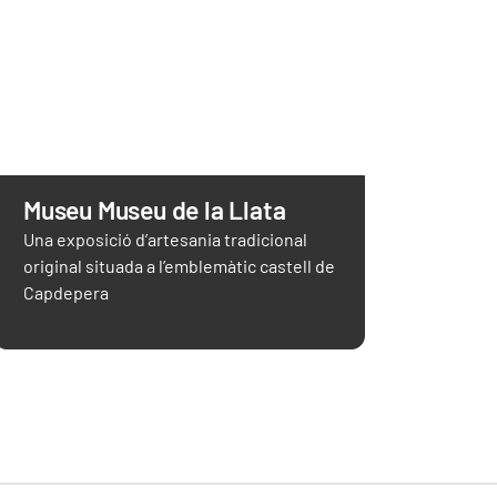
Museu Museu de la Llata
Una exposició d’artesania tradicional
original situada a l’emblemàtic castell de
Capdepera