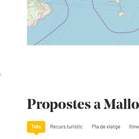
;
Propostes a Mall
Tots
Recurs turístic
Pla de viatge
Itine