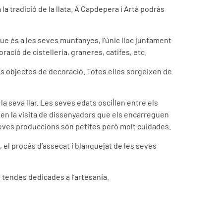
a tradició de la llata. A Capdepera i Artà podràs
que és a les seves muntanyes, l’únic lloc juntament
oració de cistelleria, graneres, catifes, etc.
ats objectes de decoració. Totes elles sorgeixen de
la seva llar. Les seves edats oscil·len entre els
reben la visita de dissenyadors que els encarreguen
s seves produccions són petites però molt cuidades.
ló, el procés d’assecat i blanquejat de les seves
i tendes dedicades a l’artesania.