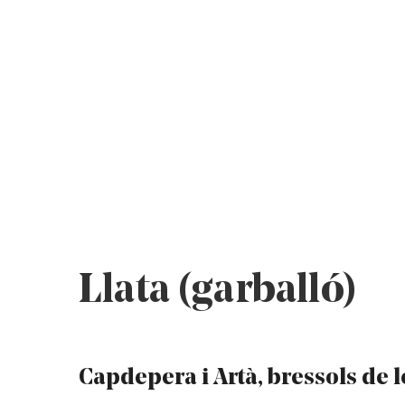
Llata (garballó)
Capdepera i Artà, bressols de le