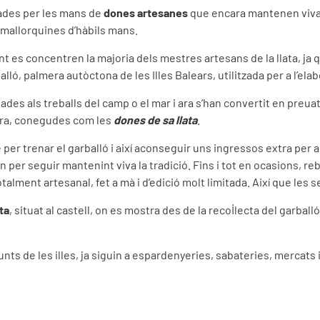
nades per les mans de
dones artesanes
que encara mantenen viva l
 mallorquines d’hàbils mans.
nt es concentren la majoria dels mestres artesans de la llata, ja 
balló, palmera autòctona de les Illes Balears, utilitzada per a l’elab
des als treballs del camp o el mar i ara s’han convertit en preu
ra, conegudes com les
dones de sa llata
.
per trenar el garballó i així aconseguir uns ingressos extra per a 
en per seguir mantenint viva la tradició. Fins i tot en ocasions, 
otalment artesanal, fet a mà i d’edició molt limitada. Així que le
ta
, situat al castell, on es mostra des de la recol·lecta del garbal
nts de les illes, ja siguin a espardenyeries, sabateries, mercats 