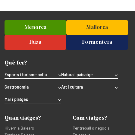
Menorca
Mallorca
Ibiza
Formentera
Què fer?
Esports i turisme actiu
Natura i paisatge
Gastronomia
Art i cultura
Mar i platges
Quan viatges?
Com viatges?
Hivern a Balears
Per treball o negocis
Tardor a Balears
En parella