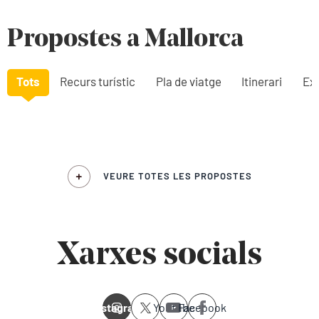
Propostes a Mallorca
Tots
Recurs turístic
Pla de viatge
Itinerari
Exp
VEURE TOTES LES PROPOSTES
Xarxes socials
Instagram
Youtube
Facebook