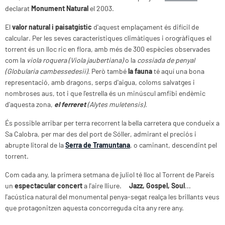
declarat
Monument Natural
el 2003.
El
valor natural i paisatgístic
d'aquest emplaçament és difícil de
calcular. Per les seves característiques climàtiques i orogràfiques el
torrent és un lloc ric en flora, amb més de 300 espècies observades
com la
viola roquera (Viola jaubertiana)
o la
cossiada de penyal
(Globularia cambessedesii).
Però també
la fauna
té aquí una bona
representació, amb dragons, serps d'aigua, coloms salvatges i
nombroses aus, tot i que l'estrella és un minúscul amfibi endèmic
d'aquesta zona,
el ferreret
(Alytes muletensis).
És possible arribar per terra recorrent la bella carretera que condueix a
Sa Calobra, per mar des del port de Sóller, admirant el preciós i
abrupte litoral de la
Serra de Tramuntana
, o caminant, descendint pel
torrent.
Com cada any, la primera setmana de juliol té lloc al Torrent de Pareis
un
espectacular concert
a l'aire lliure.
Jazz, Gospel, Soul
...
l'acústica natural del monumental penya-segat realça les brillants veus
que protagonitzen aquesta concorreguda cita any rere any.