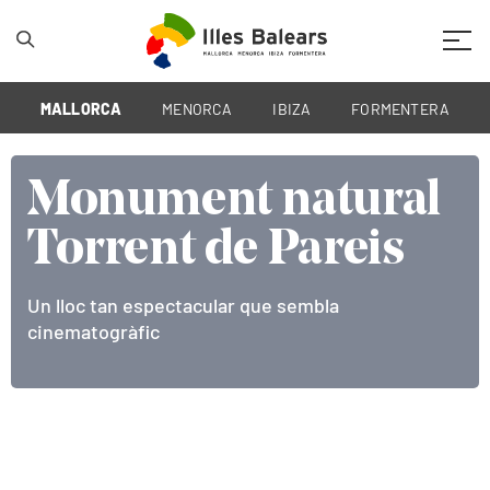
Mobil
MALLORCA
MENORCA
IBIZA
FORMENTERA
Monument natural
Monument natural
Monument natural
Monument natural
Torrent de Pareis
Torrent de Pareis
Torrent de Pareis
Torrent de Pareis
Un lloc tan espectacular que sembla
Un lloc tan espectacular que sembla
Un lloc tan espectacular que sembla
Un lloc tan espectacular que sembla
cinematogràfic
cinematogràfic
cinematogràfic
cinematogràfic