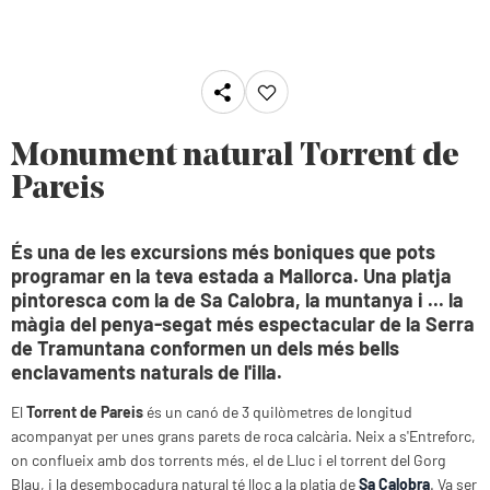
Monument natural Torrent de
Pareis
És una de les excursions més boniques que pots
programar en la teva estada a Mallorca. Una platja
pintoresca com la de Sa Calobra, la muntanya i ... la
màgia del penya-segat més espectacular de la Serra
de Tramuntana conformen un dels més bells
enclavaments naturals de l'illa.
El
Torrent de Pareis
és un canó de 3 quilòmetres de longitud
acompanyat per unes grans parets de roca calcària. Neix a s'Entreforc,
on conflueix amb dos torrents més, el de Lluc i el torrent del Gorg
Blau, i la desembocadura natural té lloc a la platja de
Sa Calobra
. Va ser