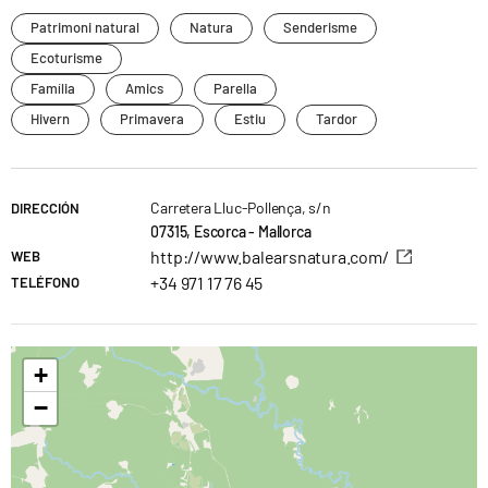
Patrimoni natural
Natura
Senderisme
Ecoturisme
Família
Amics
Parella
Hivern
Primavera
Estiu
Tardor
Carretera Lluc-Pollença, s/n
DIRECCIÓN
07315, Escorca - Mallorca
http://www.balearsnatura.com/
WEB
+34 971 17 76 45
TELÉFONO
+
−