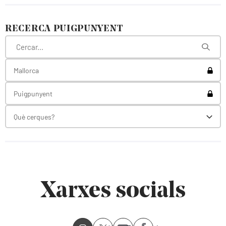
RECERCA PUIGPUNYENT
Toggl
Mallorca
Toggl
Puigpunyent
Què cerques?
Toggl
Xarxes socials