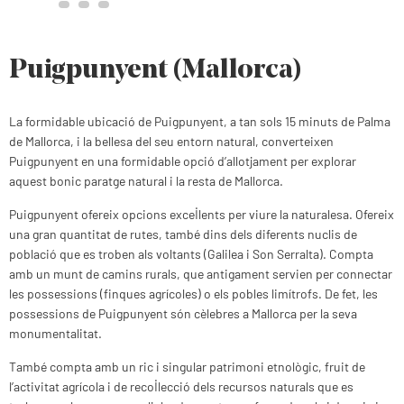
Puigpunyent (Mallorca)
La formidable ubicació de Puigpunyent, a tan sols 15 minuts de Palma
de Mallorca, i la bellesa del seu entorn natural, converteixen
Puigpunyent en una formidable opció d’allotjament per explorar
aquest bonic paratge natural i la resta de Mallorca.
Puigpunyent ofereix opcions excel·lents per viure la naturalesa. Ofereix
una gran quantitat de rutes, també dins dels diferents nuclis de
població que es troben als voltants (Galilea i Son Serralta). Compta
amb un munt de camins rurals, que antigament servien per connectar
les possessions (finques agrícoles) o els pobles limítrofs. De fet, les
possessions de Puigpunyent són cèlebres a Mallorca per la seva
monumentalitat.
També compta amb un ric i singular patrimoni etnològic, fruit de
l’activitat agrícola i de recol·lecció dels recursos naturals que es