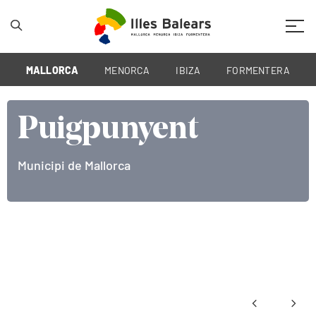
Mobil
MALLORCA
MENORCA
IBIZA
FORMENTERA
Puigpunyent
Municipi de Mallorca