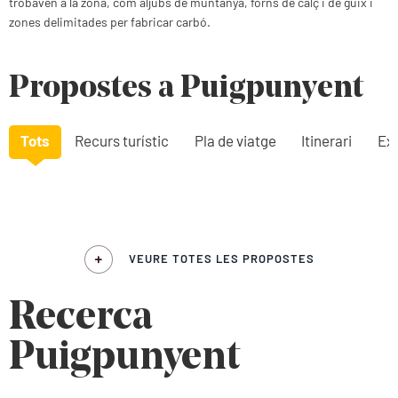
trobaven a la zona, com aljubs de muntanya, forns de calç i de guix i
zones delimitades per fabricar carbó.
Propostes a Puigpunyent
Tots
Recurs turístic
Pla de viatge
Itinerari
Exp
VEURE TOTES LES PROPOSTES
Recerca
Puigpunyent