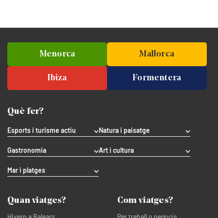
Menorca
Mallorca
Ibiza
Formentera
Què fer?
Esports i turisme actiu
Natura i paisatge
Gastronomia
Art i cultura
Mar i platges
Quan viatges?
Com viatges?
Hivern a Balears
Per treball o negocis