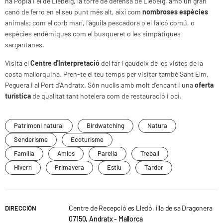
na Pòpia i el de Llebeig, la torre de defensa de Llebeig, amb un gran
canó de ferro en el seu punt més alt, així com
nombroses espècies
animals; com el corb marí, l'àguila pescadora o el falcó comú, o
espècies endèmiques com el busqueret o les simpàtiques
sargantanes.
Visita el
Centre d'Interpretació
del far i gaudeix de les vistes de la
costa mallorquina. Pren-te el teu temps per visitar també Sant Elm,
Peguera i al Port d'Andratx. Són nuclis amb molt d'encant i una
oferta
turística
de qualitat tant hotelera com de restauració i oci.
Patrimoni natural
Birdwatching
Natura
Senderisme
Ecoturisme
Família
Amics
Parella
Treball
Hivern
Primavera
Estiu
Tardor
Centre de Recepció es Lledó, illa de sa Dragonera
DIRECCIÓN
07150, Andratx - Mallorca