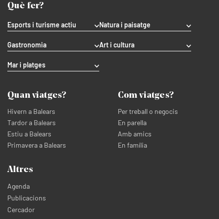
Què fer?
Esports i turisme actiu
Natura i paisatge
Gastronomia
Art i cultura
Mar i platges
Quan viatges?
Com viatges?
Hivern a Balears
Per treball o negocis
Tardor a Balears
En parella
Estiu a Balears
Amb amics
Primavera a Balears
En família
Altres
Agenda
Publicacions
Cercador