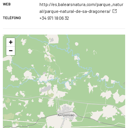
http://es.balearsnatura.com/parque_natur
WEB
al/parque-natural-de-sa-dragonera/
+34 971 18 06 32
TELÉFONO
+
−