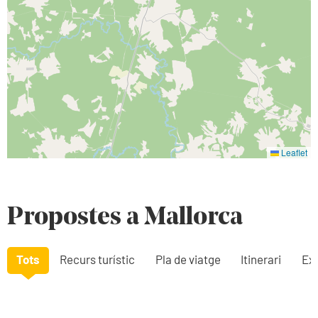
Leaflet
Propostes a Mallorca
Tots
Recurs turístic
Pla de viatge
Itinerari
Exp